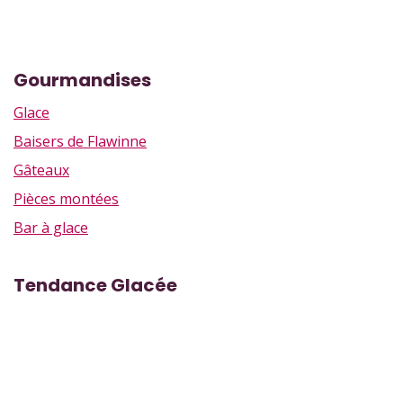
Gourmandises
Glace
Baisers de Flawinne
Gâteaux
Pièces montées
Bar à glace
Tendance Glacée
Rue Marcel Vandy 43, Flawinne
Rue des Brasseurs 39, Namur