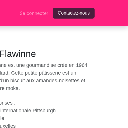
Contactez-nous
propos
Se connecter
 Flawinne
inne est une gourmandise créé en
Guy Allard. Cette petite pâtisserie
mélange d'un biscuit aux amandes-
 crème au beurre moka.
eprises :
n internationale Pittsburgh
le
ruxelles