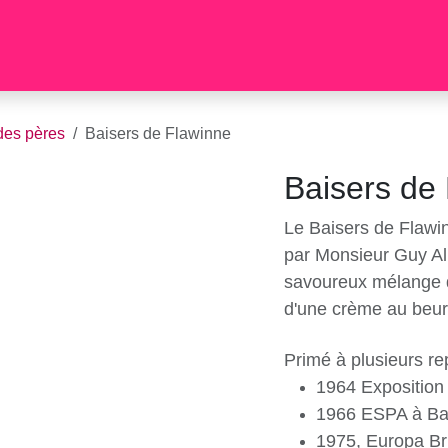
Glace
Baisers de Flawinne
Mariage
Bar à glace
A 
te des pères
Baisers de Flawinne
Baisers de
Le Baisers de Flaw
1964 par Monsieur 
est un savoureux 
noisettes et d'une
Primé à plusieurs r
1964 Expositio
1966 ESPA à Ba
1975, Europa B