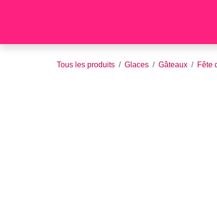
Se rendre au contenu
Fête des pères
Tous les produits
Glaces
Gâteaux
Fê