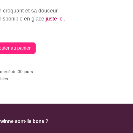
 son croquant et sa douceur.
st disponible en glace
juste ici.
outer au panier
mboursé de 30 jours
ables
lawinne sont-ils bons ?